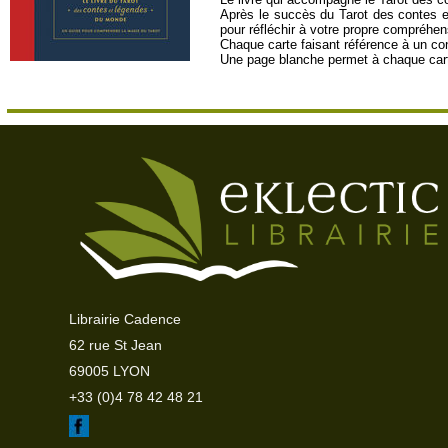
Après le succès du Tarot des contes e
pour réfléchir à votre propre compréhen
Chaque carte faisant référence à un con
Une page blanche permet à chaque carte
Librairie Cadence
62 rue St Jean
69005 LYON
+33 (0)4 78 42 48 21