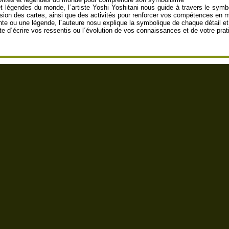
t légendes du monde, l´artiste Yoshi Yoshitani nous guide à travers le sym
sion des cartes, ainsi que des activités pour renforcer vos compétences en ma
te ou une légende, l´auteure nosu explique la symbolique de chaque détail et 
 d´écrire vos ressentis ou l´évolution de vos connaissances et de votre prati