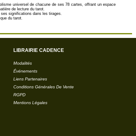
bolisme universel de chacune de ses 78 cartes, offrant un espace
tière de lecture du tarot.
ses significations dans les tirages.
que du tarot.
LIBRAIRIE CADENCE
Modalités
Événements
Liens Partenaires
Conditions Générales De Vente
RGPD
Mentions Légales