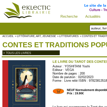
Recherche
Actualités
ACCUEIL
> LITTÉRATURE, ART, JEUNESSE
> LITTERATURES
> CONTES ET TRADI
CONTES ET TRADITIONS POP
>
TOUS LES LIVRES
LE LIVRE DU TAROT DES CONT
Auteur :
YOSHITANI Yoshi
Editeur :
VEGA
Nombre de pages : 200
Date de parution : 02/02/2023
Forme : Livre relié ISBN : 9782381351
VEGA494
NEUF Normalement disponib
Prix : 19.90€
Le livre qui accompagne le Tarot des