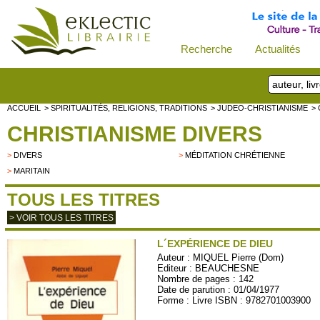
Recherche
Actualités
ACCUEIL
> SPIRITUALITÉS, RELIGIONS, TRADITIONS
> JUDEO-CHRISTIANISME
>
CHRISTIANISME DIVERS
>
DIVERS
>
MÉDITATION CHRÉTIENNE
>
MARITAIN
TOUS LES TITRES
> VOIR TOUS LES TITRES
L´EXPÉRIENCE DE DIEU
Auteur :
MIQUEL Pierre (Dom)
Editeur :
BEAUCHESNE
Nombre de pages : 142
Date de parution : 01/04/1977
Forme : Livre ISBN : 9782701003900
BEAUCH06