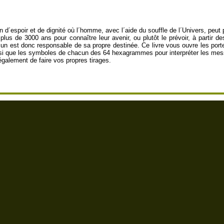
 d´espoir et de dignité où l´homme, avec l´aide du souffle de l´Univers, peut
 plus de 3000 ans pour connaître leur avenir, ou plutôt le prévoir, à partir
un est donc responsable de sa propre destinée. Ce livre vous ouvre les port
nsi que les symboles de chacun des 64 hexagrammes pour interpréter les me
également de faire vos propres tirages.