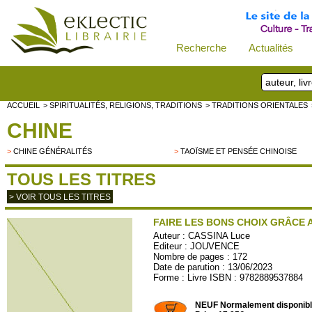
Recherche
Actualités
ACCUEIL
> SPIRITUALITÉS, RELIGIONS, TRADITIONS
> TRADITIONS ORIENTALES
CHINE
>
CHINE GÉNÉRALITÉS
>
TAOÏSME ET PENSÉE CHINOISE
TOUS LES TITRES
> VOIR TOUS LES TITRES
FAIRE LES BONS CHOIX GRÂCE A
Auteur :
CASSINA Luce
Editeur :
JOUVENCE
Nombre de pages : 172
Date de parution : 13/06/2023
Forme : Livre ISBN : 9782889537884
JOU866
NEUF Normalement disponib