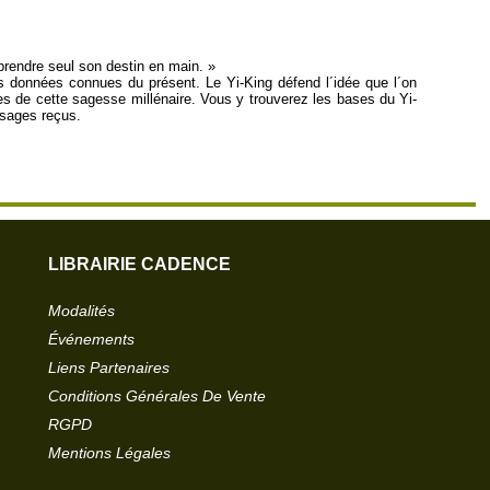
 prendre seul son destin en main. »
 des données connues du présent. Le Yi-King défend l´idée que l´on
es de cette sagesse millénaire. Vous y trouverez les bases du Yi-
ssages reçus.
LIBRAIRIE CADENCE
Modalités
Événements
Liens Partenaires
Conditions Générales De Vente
RGPD
Mentions Légales