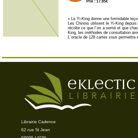
Prix : 17.95€
« Le Yi-King donne une formidable leçon
Les Chinois utilisent le Yi-King depuis
récolte ce que l´on a semé et que chac
King, les méthodes de consultation ai
L´oracle de 128 cartes vous permettra 
Librairie Cadence
62 rue St Jean
69005 LYON