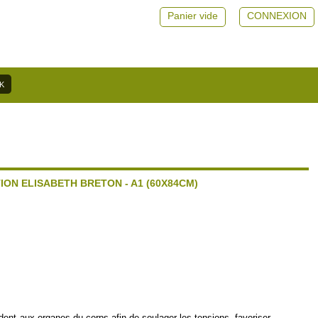
Panier vide
CONNEXION
ION ELISABETH BRETON - A1 (60X84CM)
dent aux organes du corps afin de soulager les tensions, favoriser