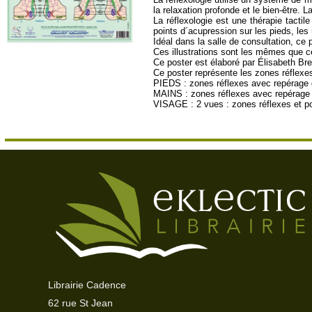
la relaxation profonde et le bien-être. La
La réflexologie est une thérapie tacti
points d´acupression sur les pieds, les
Idéal dans la salle de consultation, ce 
Ces illustrations sont les mêmes que c
Ce poster est élaboré par Élisabeth Bre
Ce poster représente les zones réflexe
PIEDS : zones réflexes avec repérage de
MAINS : zones réflexes avec repérage
VISAGE : 2 vues : zones réflexes et po
Librairie Cadence
62 rue St Jean