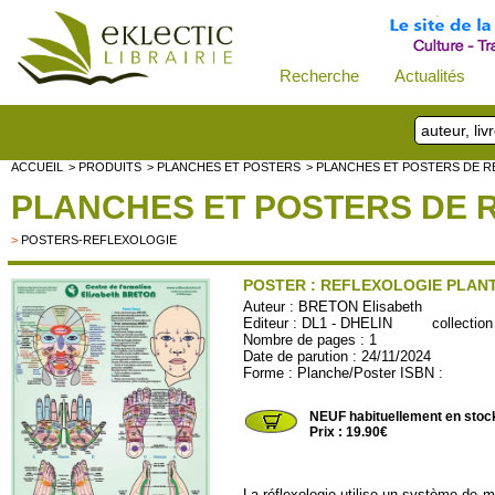
Recherche
Actualités
ACCUEIL
> PRODUITS
> PLANCHES ET POSTERS
> PLANCHES ET POSTERS DE 
PLANCHES ET POSTERS DE 
>
POSTERS-REFLEXOLOGIE
POSTER : REFLEXOLOGIE PLANT
Auteur :
BRETON Elisabeth
Editeur :
DL1 - DHELIN
collection
Nombre de pages : 1
Date de parution : 24/11/2024
Forme : Planche/Poster ISBN :
DL1-12
NEUF habituellement en stoc
Prix : 19.90€
La réflexologie utilise un système de m