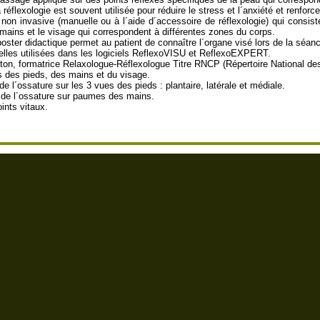
 réflexologie est souvent utilisée pour réduire le stress et l´anxiété et renforcer
le non invasive (manuelle ou à l´aide d´accessoire de réflexologie) qui consi
 mains et le visage qui correspondent à différentes zones du corps.
poster didactique permet au patient de connaître l´organe visé lors de la séanc
elles utilisées dans les logiciels ReflexoVISU et ReflexoEXPERT.
ton, formatrice Relaxologue-Réflexologue Titre RNCP (Répertoire National des 
s des pieds, des mains et du visage.
 l´ossature sur les 3 vues des pieds : plantaire, latérale et médiale.
 de l´ossature sur paumes des mains.
ints vitaux.