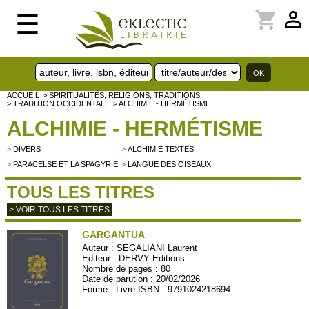
perm_identity
shopping_cart
☰
ACCUEIL
> SPIRITUALITÉS, RELIGIONS, TRADITIONS
> TRADITION OCCIDENTALE
> ALCHIMIE - HERMÉTISME
ALCHIMIE - HERMÉTISME
>
DIVERS
>
ALCHIMIE TEXTES
>
PARACELSE ET LA SPAGYRIE
>
LANGUE DES OISEAUX
TOUS LES TITRES
> VOIR TOUS LES TITRES
GARGANTUA
Auteur :
SEGALIANI Laurent
Editeur :
DERVY Editions
Nombre de pages : 80
Date de parution : 20/02/2026
Forme : Livre ISBN : 9791024218694
DERVY78