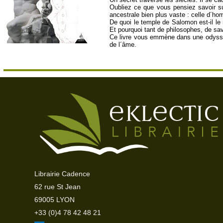
Oubliez ce que vous pensiez savoir su
ancestrale bien plus vaste : celle d´ho
De quoi le temple de Salomon est-il le 
Et pourquoi tant de philosophes, de s
Ce livre vous emmène dans une odyssée
de l´âme.
Librairie Cadence
62 rue St Jean
69005 LYON
+33 (0)4 78 42 48 21