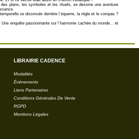
 des plans, les symboles et les rituels, se dessine une aventure
issance.
temporelle se dissimule derrière l´équerre, la règle et le compas ?
i. Une enquête passionnante sur l´harmonie cachée du monde... et
LIBRAIRIE CADENCE
Modalités
Événements
Liens Partenaires
Conditions Générales De Vente
RGPD
Mentions Légales