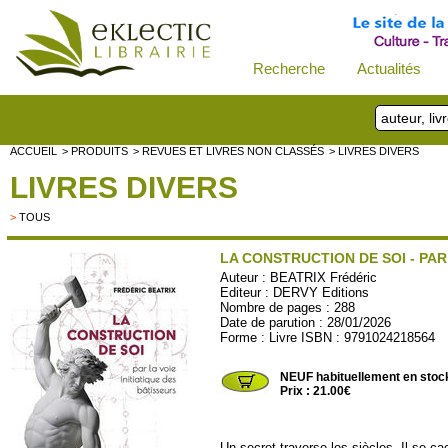
Recherche
Actualités
ACCUEIL
> PRODUITS
> REVUES ET LIVRES NON CLASSÉS
> LIVRES DIVERS
LIVRES DIVERS
>
TOUS
LA CONSTRUCTION DE SOI - PAR
Auteur :
BEATRIX Frédéric
Editeur :
DERVY Editions
Nombre de pages : 288
Date de parution : 28/01/2026
Forme : Livre ISBN : 9791024218564
DERVY75
NEUF habituellement en stoc
Prix : 21.00€
Un secret traverse les siècles. Il se ca