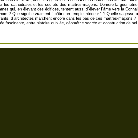
r les cathédrales et les secrets des maîtres-maçons. Derrière la géométrie
mmes qui, en élevant des édifices, tentent aussi d´élever l´âme vers la Conna
nom ? Que signifie vraiment " bâtir son temple intérieur " ? Quelle sagesse a
avants, d´architectes marchent encore dans les pas de ces maîtres-maçons ?
 fascinante, entre histoire oubliée, géométrie sacrée et construction de so