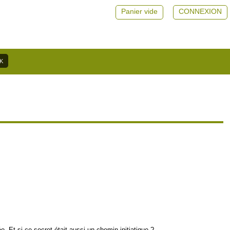
Panier vide
CONNEXION
e. Et si ce secret était aussi un chemin initiatique ?