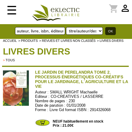
perm_identity
shopping_cart
☰
ACCUEIL
> PRODUITS
> REVUES ET LIVRES NON CLASSÉS
> LIVRES DIVERS
LIVRES DIVERS
>
TOUS
LE JARDIN DE PERELANDRA TOME 2.
PROCESSUS ÉNERGÉTIQUES CO-CRÉATIFS
POUR LE JARDINAGE, L´AGRICULTURE ET LA
VIE
Auteur :
SMALL WRIGHT Machaelle
Editeur :
CO-CREATIVES / LASSERRE
Nombre de pages : 230
Date de parution : 01/01/2008
Forme : Livre Gd format ISBN : 2914326068
COCREATIVES06
NEUF habituellement en stock
Prix : 21.00€