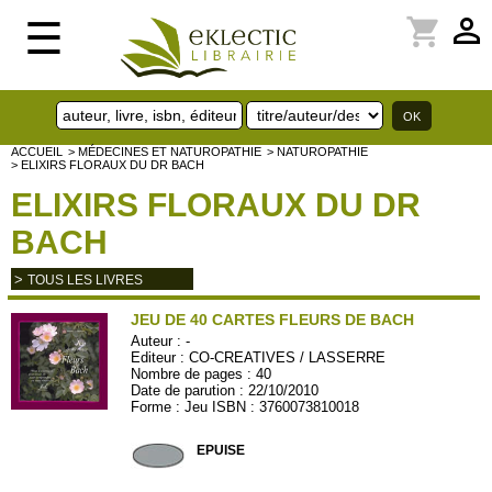
perm_identity
shopping_cart
☰
ACCUEIL
> MÉDECINES ET NATUROPATHIE
> NATUROPATHIE
> ELIXIRS FLORAUX DU DR BACH
ELIXIRS FLORAUX DU DR
BACH
>
TOUS LES LIVRES
JEU DE 40 CARTES FLEURS DE BACH
Auteur :
-
Editeur :
CO-CREATIVES / LASSERRE
Nombre de pages : 40
Date de parution : 22/10/2010
Forme : Jeu ISBN : 3760073810018
COCREATIVES03
EPUISE