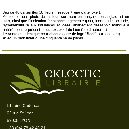
Jeu de 40 cartes (les 38 fleurs + rescue + une carte joker).
Au recto : une photo de la fleur, son nom en français, en anglais, et en
latin, ainsi que l´indication émotionnelle générale (peur, incertitude, solitude,
hypersensibilité aux influences et idées, abattement désespoir, manque d
´intérêt pour le présent, souci excessif du bien-être d´autrui,...).
Le verso est identique pour chaque carte (le logo "Bach" sur fond vert).
Avec un petit livret d´une cinquantaine de pages.
Librairie Cadence
62 rue St Jean
69005 LYON
+33 (0)4 78 42 48 21