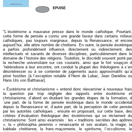
CERF801
EPUISE
"L´ésotérisme a mauvaise presse dans le monde catholique. Pourtant,
cette forme de pensée a connu une grande faveur dans certains milieux
catholiques, pas toujours marginaux, depuis la Renaissance, et encore
aujourd´hui, elle attire nombre de chrétiens. En outre, la pensée ésotérique
a parfois profondément influencé, directement ou indirectement, des
intellectuels et savants de diverses disciplines, particulièrement dans le
domaine de l´histoire des religions. Toutefois, le discrédit souvent porté par
la recherche universitaire sur ces courants, ainsi que le fort soupçon d
´hétérodoxie à leur encontre, ont conduit la plupart des théologiens à s´en
désintéresser ou à se contenter de jugements aussi approximatifs qu´a
priori hostiles (à l´exception notable d´Henri de Lubac, Jean Daniélou ou
Hans Urs von Balthasar).
« Ésotérisme et christianisme » entend donc réexaminer à nouveaux frais
la question par trop négligée des rapports entre ésotérisme et
christianisme, d´abord en étudiant les grandes étapes de la formation, d
´une part, de la forme de pensée ésotérique dans le monde occidental
depuis la Renaissance et, d´autre part, de la perception de cette pensée
par les autorités catholiques ; ensuite en proposant, sur cette base, des
critères d´évaluation théologique des ésotérismes qui se réclament du
christianisme. Sont ainsi examinés : les « traditions secrètes des apôtres
», la « philosophia perennis » renaissante et ses avatars, la magie, la
kabbale chrétienne, la franc-maçonnerie, le spiritisme, l´occultisme, le