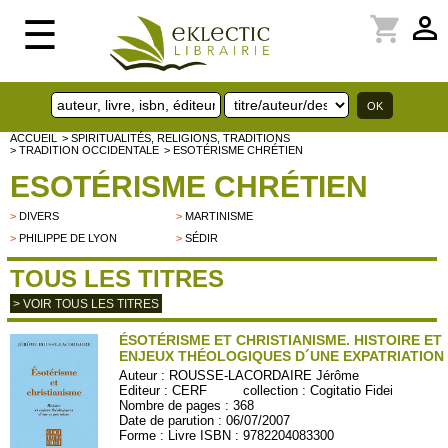
perm_identity
shopping_cart
☰
ACCUEIL
> SPIRITUALITÉS, RELIGIONS, TRADITIONS
> TRADITION OCCIDENTALE
> ESOTÉRISME CHRÉTIEN
ESOTÉRISME CHRÉTIEN
>
DIVERS
>
MARTINISME
>
PHILIPPE DE LYON
>
SÉDIR
TOUS LES TITRES
> VOIR TOUS LES TITRES
ÉSOTÉRISME ET CHRISTIANISME. HISTOIRE ET
ENJEUX THÉOLOGIQUES D´UNE EXPATRIATION
Auteur :
ROUSSE-LACORDAIRE Jérôme
Editeur :
CERF
collection :
Cogitatio Fidei
Nombre de pages : 368
Date de parution : 06/07/2007
Forme : Livre ISBN : 9782204083300