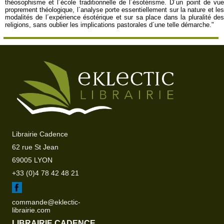
théosophisme et l´école traditionnelle de l´ésotérisme. D´un point de vue
proprement théologique, l´analyse porte essentiellement sur la nature et les
modalités de l´expérience ésotérique et sur sa place dans la pluralité des
religions, sans oublier les implications pastorales d´une telle démarche."
Librairie Cadence
62 rue St Jean
69005 LYON
+33 (0)4 78 42 48 21
commande@eklectic-
librairie.com
LIBRAIRIE CADENCE