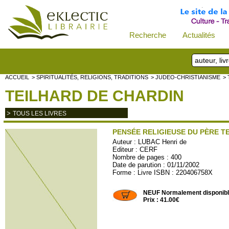
Recherche
Actualités
ACCUEIL
> SPIRITUALITÉS, RELIGIONS, TRADITIONS
> JUDEO-CHRISTIANISME
>
TEILHARD DE CHARDIN
>
TOUS LES LIVRES
PENSÉE RELIGIEUSE DU PÈRE T
Auteur :
LUBAC Henri de
Editeur :
CERF
Nombre de pages : 400
Date de parution : 01/11/2002
Forme : Livre ISBN : 220406758X
CERF529
NEUF Normalement disponib
Prix : 41.00€