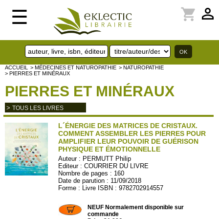
perm_identity
shopping_cart
☰
ACCUEIL
> MÉDECINES ET NATUROPATHIE
> NATUROPATHIE
> PIERRES ET MINÉRAUX
PIERRES ET MINÉRAUX
>
TOUS LES LIVRES
L´ÉNERGIE DES MATRICES DE CRISTAUX.
COMMENT ASSEMBLER LES PIERRES POUR
AMPLIFIER LEUR POUVOIR DE GUÉRISON
PHYSIQUE ET ÉMOTIONNELLE
Auteur :
PERMUTT Philip
Editeur :
COURRIER DU LIVRE
Nombre de pages : 160
Date de parution : 11/09/2018
Forme : Livre ISBN : 9782702914557
CDL683
NEUF Normalement disponible sur
commande