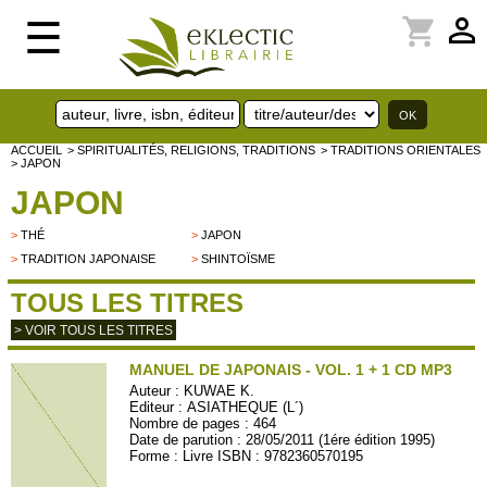
perm_identity
shopping_cart
☰
ACCUEIL
> SPIRITUALITÉS, RELIGIONS, TRADITIONS
> TRADITIONS ORIENTALES
> JAPON
JAPON
>
THÉ
>
JAPON
>
TRADITION JAPONAISE
>
SHINTOÏSME
TOUS LES TITRES
> VOIR TOUS LES TITRES
MANUEL DE JAPONAIS - VOL. 1 + 1 CD MP3
Auteur :
KUWAE K.
Editeur :
ASIATHEQUE (L´)
Nombre de pages : 464
Date de parution : 28/05/2011 (1ére édition 1995)
Forme : Livre ISBN : 9782360570195
ASIA12