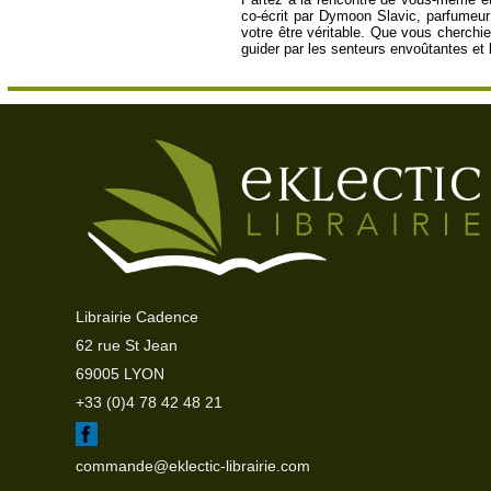
co-écrit par Dymoon Slavic, parfumeur p
votre être véritable. Que vous cherchie
guider par les senteurs envoûtantes e
Librairie Cadence
62 rue St Jean
69005 LYON
+33 (0)4 78 42 48 21
commande@eklectic-librairie.com