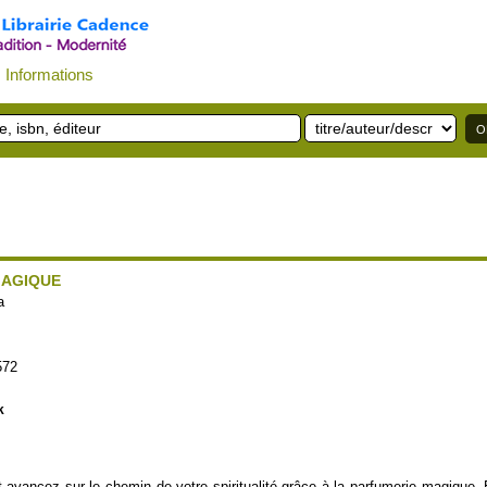
Informations
MAGIQUE
a
572
k
avancez sur le chemin de votre spiritualité grâce à la parfumerie magique. E