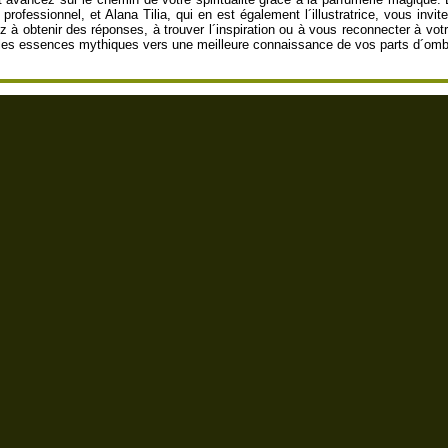
rofessionnel, et Alana Tilia, qui en est également l´illustratrice, vous invi
z à obtenir des réponses, à trouver l´inspiration ou à vous reconnecter à vo
t les essences mythiques vers une meilleure connaissance de vos parts d´omb