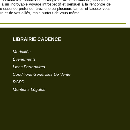
te à un incroyable voyage introspectif et sensuel à la rencontre de
tre essence profonde, tirez une ou plusieurs lames et laissez-vous
re et de vos alliés, mais surtout de vous-même.
LIBRAIRIE CADENCE
Modalités
Événements
Liens Partenaires
Conditions Générales De Vente
RGPD
Mentions Légales