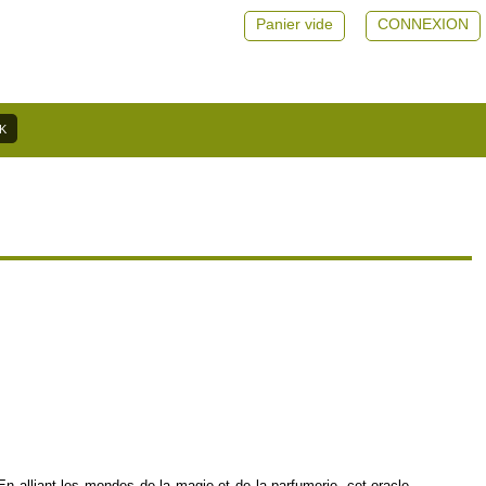
Panier vide
CONNEXION
n alliant les mondes de la magie et de la parfumerie, cet oracle,