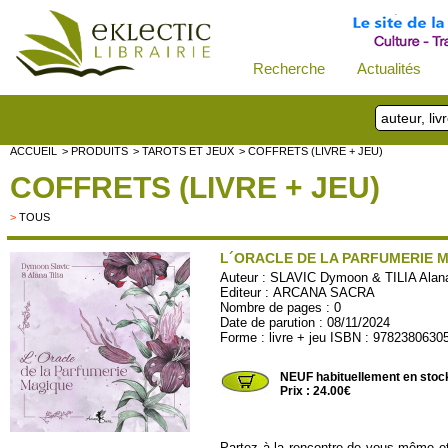
Recherche
Actualités
ACCUEIL
> PRODUITS
> TAROTS ET JEUX
> COFFRETS (LIVRE + JEU)
COFFRETS (LIVRE + JEU)
>
TOUS
L´ORACLE DE LA PARFUMERIE 
Auteur :
SLAVIC Dymoon & TILIA Alan
Editeur :
ARCANA SACRA
Nombre de pages : 0
Date de parution : 08/11/2024
Forme : livre + jeu ISBN : 9782380630
ARSA05
NEUF habituellement en stoc
Prix : 24.00€
Partez à la rencontre de vous-même et 