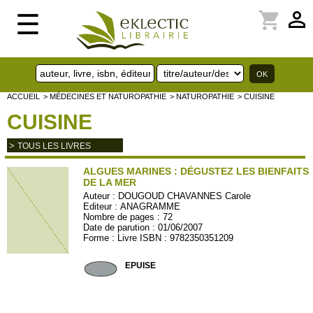
perm_identity
shopping_cart
☰
ACCUEIL
> MÉDECINES ET NATUROPATHIE
> NATUROPATHIE
> CUISINE
CUISINE
>
TOUS LES LIVRES
ALGUES MARINES : DÉGUSTEZ LES BIENFAITS
DE LA MER
Auteur :
DOUGOUD CHAVANNES Carole
Editeur :
ANAGRAMME
Nombre de pages : 72
Date de parution : 01/06/2007
Forme : Livre ISBN : 9782350351209
ANAGR25
EPUISE