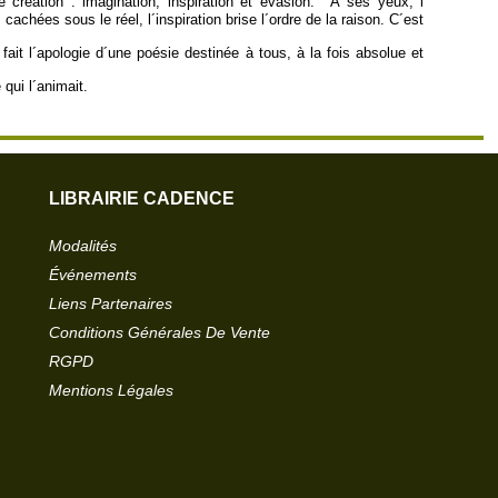
e création : imagination, inspiration et évasion. À ses yeux, l
 cachées sous le réel, l´inspiration brise l´ordre de la raison. C´est
 fait l´apologie d´une poésie destinée à tous, à la fois absolue et
qui l´animait.
LIBRAIRIE CADENCE
Modalités
Événements
Liens Partenaires
Conditions Générales De Vente
RGPD
Mentions Légales