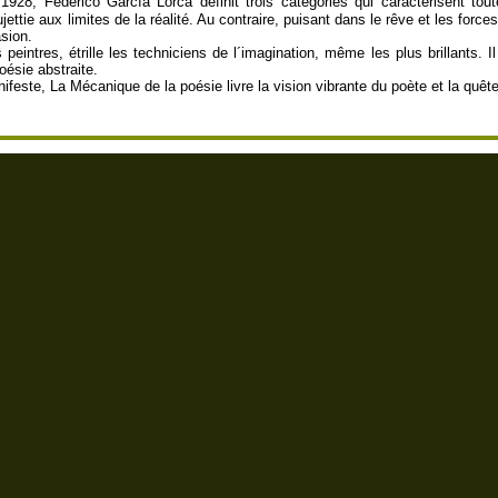
28, Federico García Lorca définit trois catégories qui caractérisent tout
ettie aux limites de la réalité. Au contraire, puisant dans le rêve et les forces
asion.
eintres, étrille les techniciens de l´imagination, même les plus brillants. Il
oésie abstraite.
feste, La Mécanique de la poésie livre la vision vibrante du poète et la quête 