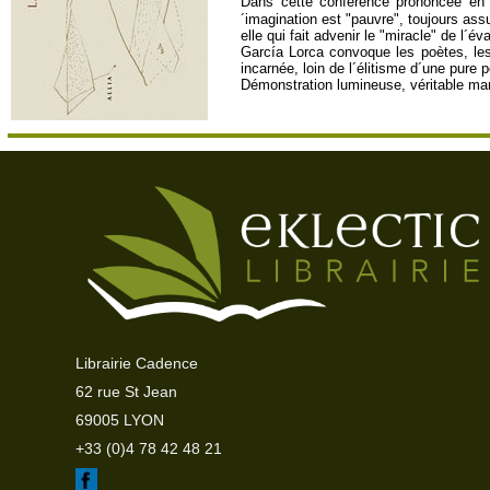
Dans cette conférence prononcée en 19
´imagination est "pauvre", toujours assuj
elle qui fait advenir le "miracle" de l´év
García Lorca convoque les poètes, les p
incarnée, loin de l´élitisme d´une pure p
Démonstration lumineuse, véritable mani
Librairie Cadence
62 rue St Jean
69005 LYON
+33 (0)4 78 42 48 21