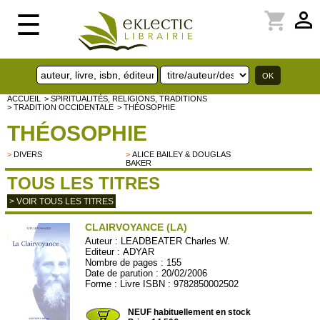
perm_identity
shopping_cart
☰
ACCUEIL
> SPIRITUALITÉS, RELIGIONS, TRADITIONS
> TRADITION OCCIDENTALE
> THÉOSOPHIE
THÉOSOPHIE
>
DIVERS
>
ALICE BAILEY & DOUGLAS
BAKER
TOUS LES TITRES
> VOIR TOUS LES TITRES
CLAIRVOYANCE (LA)
Auteur :
LEADBEATER Charles W.
Editeur :
ADYAR
Nombre de pages : 155
Date de parution : 20/02/2006
Forme : Livre ISBN : 9782850002502
ADY044
NEUF habituellement en stock