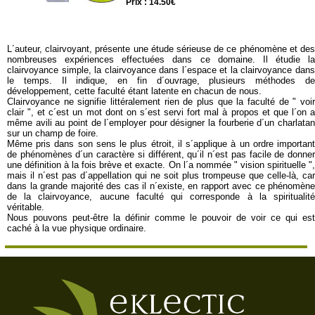
Prix : 14.50€
L´auteur, clairvoyant, présente une étude sérieuse de ce phénomène et des
nombreuses expériences effectuées dans ce domaine. Il étudie la
clairvoyance simple, la clairvoyance dans l´espace et la clairvoyance dans
le temps. Il indique, en fin d´ouvrage, plusieurs méthodes de
développement, cette faculté étant latente en chacun de nous.
Clairvoyance ne signifie littéralement rien de plus que la faculté de " voir
clair ", et c´est un mot dont on s´est servi fort mal à propos et que l´on a
même avili au point de l´employer pour désigner la fourberie d´un charlatan
sur un champ de foire.
Même pris dans son sens le plus étroit, il s´applique à un ordre important
de phénomènes d´un caractère si différent, qu´il n´est pas facile de donner
une définition à la fois brève et exacte. On l´a nommée " vision spirituelle ",
mais il n´est pas d´appellation qui ne soit plus trompeuse que celle-là, car
dans la grande majorité des cas il n´existe, en rapport avec ce phénomène
de la clairvoyance, aucune faculté qui corresponde à la spiritualité
véritable.
Nous pouvons peut-être la définir comme le pouvoir de voir ce qui est
caché à la vue physique ordinaire.