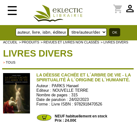
perm_identity
shopping_cart
☰
ACCUEIL
> PRODUITS
> REVUES ET LIVRES NON CLASSÉS
> LIVRES DIVERS
LIVRES DIVERS
>
TOUS
LA DÉESSE CACHÉE ET L´ARBRE DE VIE - LA
SPIRITUALITÉ À L´ORIGINE DE L´HUMANITÉ.
Auteur :
PARKS Hanael
Editeur :
NOUVELLE TERRE
Nombre de pages : 315
Date de parution : 24/02/2023
Forme : Livre ISBN : 9782918470526
NTERRE29
NEUF habituellement en stock
Prix : 24.00€